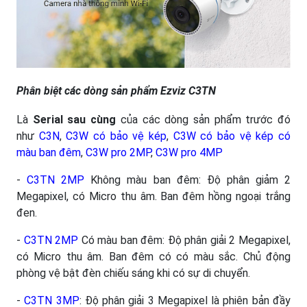
Phân biệt các dòng sản phẩm Ezviz C3TN
Là
Serial sau cùng
của các dòng sản phẩm trước đó
như
C3N
,
C3W có bảo vệ kép
,
C3W có bảo vệ kép có
màu ban đêm
,
C3W pro 2MP
,
C3W pro 4MP
-
C3TN 2MP
Không màu ban đêm: Độ phân giảm 2
Megapixel, có Micro thu âm. Ban đêm hồng ngoại trắng
đen.
-
C3TN 2MP
Có màu ban đêm: Độ phân giải 2 Megapixel,
có Micro thu âm. Ban đêm có có màu sắc. Chủ động
phòng vệ bật đèn chiếu sáng khi có sự di chuyển.
-
C3TN 3MP
: Độ phân giải 3 Megapixel là phiên bản đầy