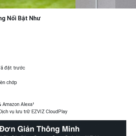
ng Nổi Bật Như
đã đặt trước
đèn chớp
 & Amazon Alexa¹
Dịch vụ lưu trữ EZVIZ CloudPlay