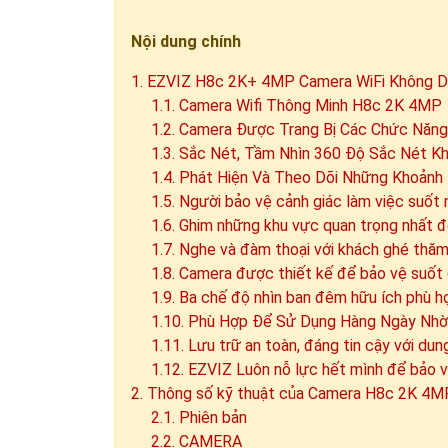
Nội dung chính
1. EZVIZ H8c 2K+ 4MP Camera WiFi Không Dâ
1.1. Camera Wifi Thông Minh H8c 2K 4MP
1.2. Camera Được Trang Bị Các Chức Năng
1.3. Sắc Nét, Tầm Nhìn 360 Độ Sắc Nét K
1.4. Phát Hiện Và Theo Dõi Những Khoảnh
1.5. Người bảo vệ cảnh giác làm việc suốt
1.6. Ghim những khu vực quan trọng nhất đ
1.7. Nghe và đàm thoại với khách ghé thă
1.8. Camera được thiết kế để bảo vệ suố
1.9. Ba chế độ nhìn ban đêm hữu ích phù h
1.10. Phù Hợp Để Sử Dụng Hàng Ngày Nhờ
1.11. Lưu trữ an toàn, đáng tin cậy với du
1.12. EZVIZ Luôn nỗ lực hết mình để bảo v
2. Thông số kỹ thuật của Camera H8c 2K 4M
2.1. Phiên bản
2.2. CAMERA