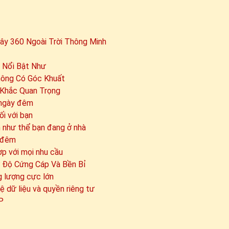
y 360 Ngoài Trời Thông Minh
 Nổi Bật Như
hông Có Góc Khuất
 Khắc Quan Trọng
 ngày đêm
ối với bạn
m như thể bạn đang ở nhà
t đêm
ợp với mọi nhu cầu
 Độ Cứng Cáp Và Bền Bỉ
ng lượng cực lớn
ệ dữ liệu và quyền riêng tư
P