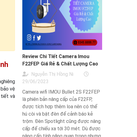
Review Chi TIết Camera Imou
inh
F22FEP Giá Rẻ & Chất Lượng Cao
Nguyễn Thị Hồng Ni
nghiêng
29/06/2023
 bảo vệ
Camera wifi IMOU Bullet 2S F22FEP
tiết và
là phiên bản nâng cấp của F22FP,
được tích hợp thêm loa nên có thể
hú còi và bật đèn để cảnh báo kẻ
trộm. Đèn Spotlight cũng được nâng
cấp để chiếu xa tới 30 mét. Dù được
nâng cấp tính năng quan trọng nhưng