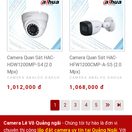
Camera Quan Sát HAC-
Camera Quan Sát HAC-
HDW1200MP-S4 (2.0
HFW1200CMP-A-S5 (2.0
Mpx)
Mpx)
CAMERA ANALOG DAHUA
CAMERA ANALOG DAHUA
1,012,000 đ
1,068,000 đ
1
2
3
4
5
Camera Lê Võ Quảng ngãi
- Chúng tôi tự hào là đơn vị
chuyên thi công
lắp đặt camera uy tín tại Quảng Ngãi
. Với