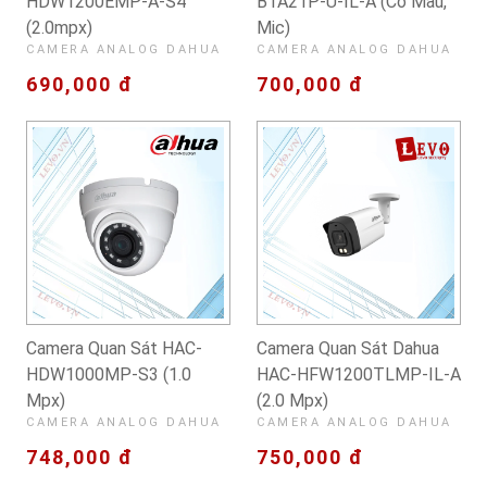
HDW1200EMP-A-S4
B1A21P-U-IL-A (có Màu,
(2.0mpx)
Mic)
CAMERA ANALOG DAHUA
CAMERA ANALOG DAHUA
690,000 đ
700,000 đ
Camera Quan Sát HAC-
Camera Quan Sát Dahua
HDW1000MP-S3 (1.0
HAC-HFW1200TLMP-IL-A
Mpx)
(2.0 Mpx)
CAMERA ANALOG DAHUA
CAMERA ANALOG DAHUA
748,000 đ
750,000 đ