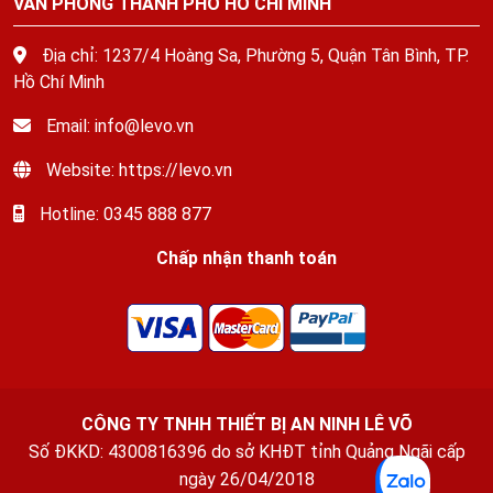
VĂN PHÒNG THÀNH PHỐ HỒ CHÍ MINH
Địa chỉ: 1237/4 Hoàng Sa, Phường 5, Quận Tân Bình, TP.
Hồ Chí Minh
Email: info@levo.vn
Website: https://levo.vn
Hotline: 0345 888 877
Chấp nhận thanh toán
CÔNG TY TNHH THIẾT BỊ AN NINH LÊ VÕ
Số ĐKKD: 4300816396 do sở KHĐT tỉnh Quảng Ngãi cấp
ngày 26/04/2018