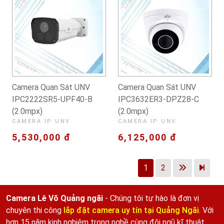
Camera Quan Sát UNV
Camera Quan Sát UNV
IPC2222SR5-UPF40-B
IPC3632ER3-DPZ28-C
(2.0mpx)
(2.0mpx)
CAMERA IP UNV
CAMERA IP UNV
5,530,000 đ
6,125,000 đ
1
2
Camera Lê Võ Quảng ngãi
- Chúng tôi tự hào là đơn vị
chuyên thi công
lắp đặt camera uy tín tại Quảng Ngãi
. Với
hơn 15 năm kinh nghiệm trong nghề cùng đội ngũ kĩ thuật