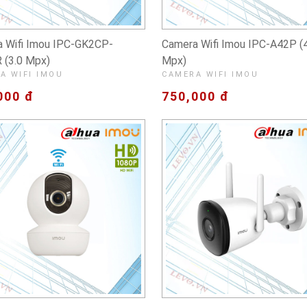
 Wifi Imou IPC-GK2CP-
Camera Wifi Imou IPC-A42P (4
(3.0 Mpx)
Mpx)
A WIFI IMOU
CAMERA WIFI IMOU
000 đ
750,000 đ