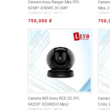
Camera Imou Ranger Mini IPC-
Camera
K2MP-3H0WE 2K 3MP
Mpx, 2
CAMERA WIFI IMOU
CAMER
750,000 đ
750,
Camera Wifi Imou REX 2D IPC-
Camera
GK2DP-5C0W(5.0 Mpx)
Color, 
CAMERA WIFI IMOU
CAMER