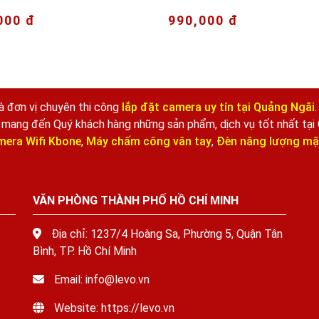
000 đ
990,000 đ
là đơn vị chuyên thi công
lắp đặt camera uy tín tại Quảng Ngãi
ôn mang đến Quý khách hàng những sản phẩm, dịch vụ tốt nhất tại
era Wifi Kbone
,
Máy chấm công vân tay
,
Đèn năng lượng mặt
VĂN PHÒNG THÀNH PHỐ HỒ CHÍ MINH
Địa chỉ: 1237/4 Hoàng Sa, Phường 5, Quận Tân
Bình, TP. Hồ Chí Minh
Email: info@levo.vn
Website: https://levo.vn