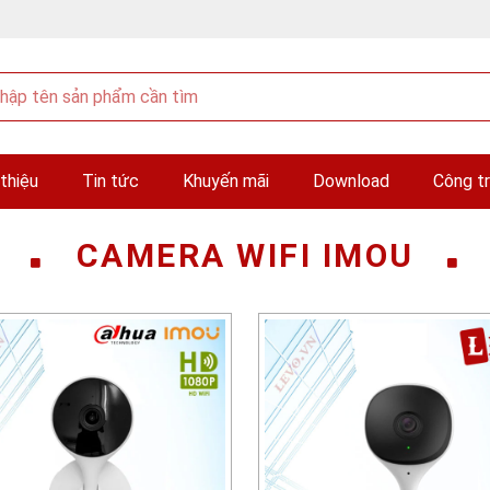
 thiệu
Tin tức
Khuyến mãi
Download
Công tr
CAMERA WIFI IMOU