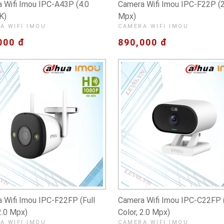
 Wifi Imou IPC-A43P (4.0
Camera Wifi Imou IPC-F22P (2
K)
Mpx)
A WIFI IMOU
CAMERA WIFI IMOU
000 đ
890,000 đ
 Wifi Imou IPC-F22FP (Full
Camera Wifi Imou IPC-C22FP (
2.0 Mpx)
Color, 2.0 Mpx)
A WIFI IMOU
CAMERA WIFI IMOU