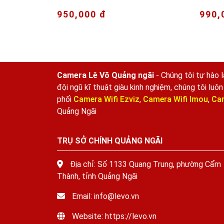
950,000 đ
990,
Camera Lê Võ Quảng ngãi
- Chúng tôi tự hào 
đội ngũ kĩ thuật giàu kinh nghiệm, chúng tôi lu
phối
Camera Wifi Ezviz
,
Camera Wifi Imou
,
Cam
Quảng Ngãi
TRỤ SỞ CHÍNH QUẢNG NGÃI
Địa chỉ: Số 1133 Quang Trung, phường Cẩm
Thành, tỉnh Quảng Ngãi
Email: info@levo.vn
Website: https://levo.vn