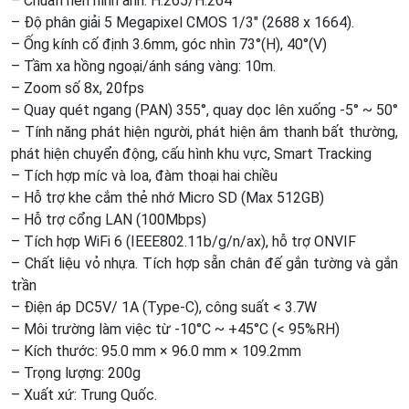
– Chuẩn nén hình ảnh: H.265/H.264
– Độ phân giải 5 Megapixel CMOS 1/3″ (2688 x 1664).
– Ống kính cố định 3.6mm, góc nhìn 73°(H), 40°(V)
– Tầm xa hồng ngoại/ánh sáng vàng: 10m.
– Zoom số 8x, 20fps
– Quay quét ngang (PAN) 355°, quay dọc lên xuống -5° ~ 50°
– Tính năng phát hiện người, phát hiện âm thanh bất thường,
phát hiện chuyển động, cấu hình khu vực, Smart Tracking
– Tích hợp míc và loa, đàm thoại hai chiều
– Hỗ trợ khe cắm thẻ nhớ Micro SD (Max 512GB)
– Hỗ trợ cổng LAN (100Mbps)
– Tích hợp WiFi 6 (IEEE802.11b/g/n/ax), hỗ trợ ONVIF
– Chất liệu vỏ nhựa. Tích hợp sẵn chân đế gắn tường và gắn
trần
– Điện áp DC5V/ 1A (Type-C), công suất < 3.7W
– Môi trường làm việc từ -10°C ~ +45°C (< 95%RH)
– Kích thước: 95.0 mm × 96.0 mm × 109.2mm
– Trọng lượng: 200g
– Xuất xứ: Trung Quốc.