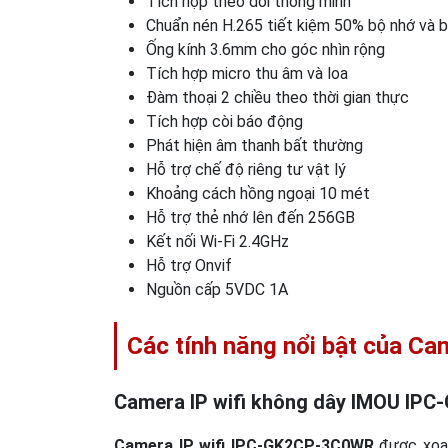
Tích hợp theo dõi thông minh
Chuẩn nén H.265 tiết kiệm 50% bộ nhớ và 
Ống kính 3.6mm cho góc nhìn rộng
Tích hợp micro thu âm và loa
Đàm thoại 2 chiều theo thời gian thực
Tích hợp còi báo động
Phát hiện âm thanh bất thường
Hỗ trợ chế độ riêng tư vật lý
Khoảng cách hồng ngoại 10 mét
Hỗ trợ thẻ nhớ lên đến 256GB
Kết nối Wi-Fi 2.4GHz
Hỗ trợ Onvif
Nguồn cấp 5VDC 1A
Các tính năng nổi bật của 
Camera IP wifi không dây IMOU IPC
Camera IP wifi IPC-GK2CP-3C0WR
được xoay