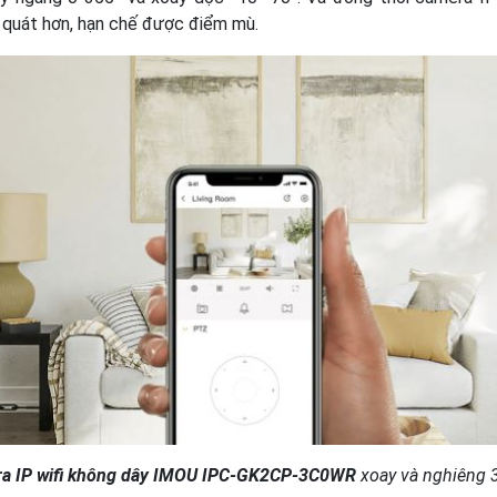
quát hơn, hạn chế được điểm mù.
a IP wifi không dây IMOU IPC-GK2CP-3C0WR
xoay và nghiêng 