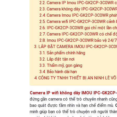
2.2. Camera IP Imou IPC-GK2CP-3C0WR c
2.3. Camera không dây IPC-GK2CP-3C0WR
2.4. Camera Imou IPC-GK2CP-3C0WR phát 
2.5. Camera wifi IPC-GK2CP-3C0WR cảnh 
2.6. IPC-GK2CP-3C0WR gọi chỉ một lần c
2.7. Camera IPC-GK2CP-3C0WR có chế độ 
2.8. Imou IPC-GK2CP-3C0WR bảo vệ 24/7
3. LẮP ĐẶT CAMERA IMOU IPC-GK2CP-3C
3.1. Sản phẩm chính hãng
3.2. Lắp đặt tận nơi
3.3. Thẩm mỹ, gọn gàng
3.4. Bảo hành dài hạn
4. CÔNG TY TNHH THIẾT BỊ AN NINH LÊ VÕ
Camera IP wifi không dây IMOU IPC-GK2C
đứng gần camera có thể trò chuyên nhanh cũng 
bao quát được tầm nhìn và hạn chế điểm mù.
minh giúp bạn có thể trò chuyện với người thâ