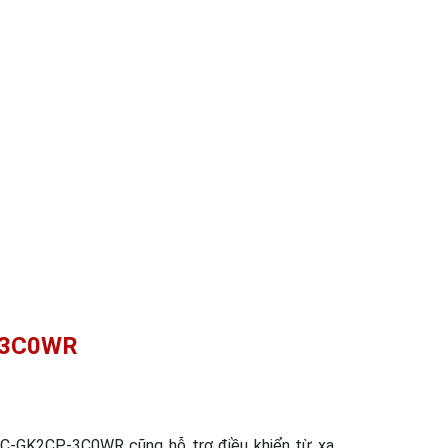
P-3C0WR
PC-GK2CP-3C0WR cũng hỗ trợ điều khiển từ xa