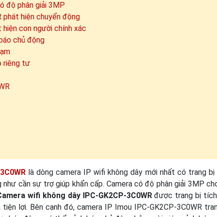
ó độ phân giải 3MP
 phát hiện chuyển động
hiện con người chính xác
báo chủ động
hạm
riêng tư
0WR
P-3C0WR
là dòng camera IP wifi không dây mới nhất có trang bị t
như cần sự trợ giúp khẩn cấp. Camera có độ phân giải 3MP cho 
Camera wifi không dây IPC-GK2CP-3C0WR
được trang bị tích
n tiện lợi. Bên cạnh đó, camera IP Imou IPC-GK2CP-3C0WR trang 