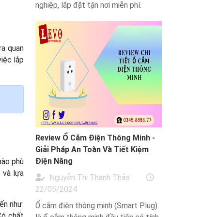
nghiệp, lắp đặt tận nơi miễn phí.
ra quan
iệc lắp
Review Ổ Cắm Điện Thông Minh -
Giải Pháp An Toàn Và Tiết Kiệm
Điện Năng
nào phù
 và lựa
Nguyễn Thị Thanh Thảo
22/05/2024
ến như:
Ổ cắm điện thông minh (Smart Plug)
Có chất