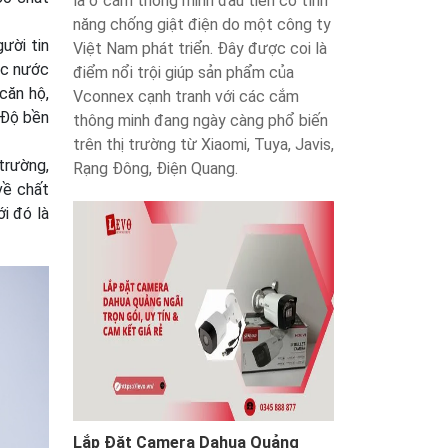
là ổ cắm thông minh đầu tiên có tính
năng chống giật điện do một công ty
ười tin
Việt Nam phát triển. Đây được coi là
ác nước
điểm nổi trội giúp sản phẩm của
căn hộ,
Vconnex cạnh tranh với các cắm
 Độ bền
thông minh đang ngày càng phổ biến
trên thị trường từ Xiaomi, Tuya, Javis,
trường,
Rạng Đông, Điện Quang.
về chất
i đó là
Lắp Đặt Camera Dahua Quảng