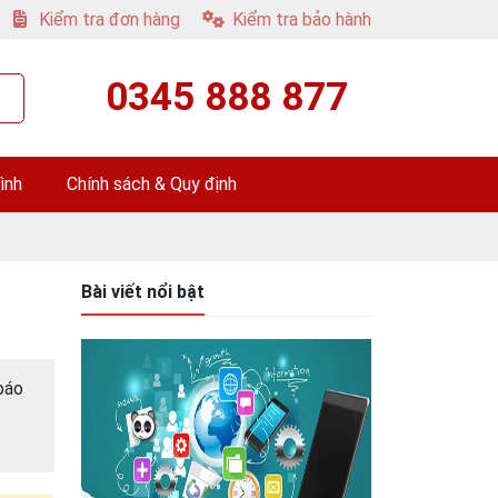
Kiểm tra đơn hàng
Kiểm tra bảo hành
0345 888 877
ình
Chính sách & Quy định
Bài viết nổi bật
 báo