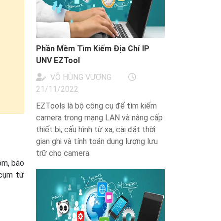
Phần Mềm Tìm Kiếm Địa Chỉ IP
UNV EZTool
VÕ HÙNG VƯƠNG
21/11/2022
EZTools là bộ công cụ để tìm kiếm
camera trong mạng LAN và nâng cấp
thiết bị, cấu hình từ xa, cài đặt thời
gian ghi và tính toán dung lượng lưu
trữ cho camera.
ộm, báo
 cụm từ