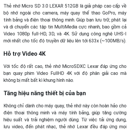
Thẻ nhớ Micro SD 3.0 LEXAR 512GB là giải pháp cao cấp về
bộ nhớ ngoài cho camera, máy quay thể thao GoPro, máy
tính bảng và điện thoại thông minh. Giúp bạn lưu trữ, phát lại
và di chuyển các tập tin MultiMedia cực nhanh, bao gồm cả
Video 1080p full-HD, 3D, và 4K. Sử dụng công nghệ UHS-I
mới nhất cho tốc độ truyền dữ liệu lên tới 633x (~100MB/s).
Hỗ trợ Video 4K
Với tốc độ rất cao, thẻ nhớ MicroSDXC Lexar đáp ứng cho
bạn quay phim Video FullHD 4K với độ phân giải cao mà
không bị mất bất kì khung hình nào.
Tăng hiệu năng thiết bị của bạn
Không chỉ dành cho máy quay, thẻ nhớ này còn hoàn hảo cho
điện thoại thông minh và máy tính bảng, giúp tăng cường
hiệu suất và trải nghiệm người dùng. Từ việc tải ứng dụng,
lưu video, đến phát nhạc, thẻ nhớ Lexar đều đáp ứng mọi