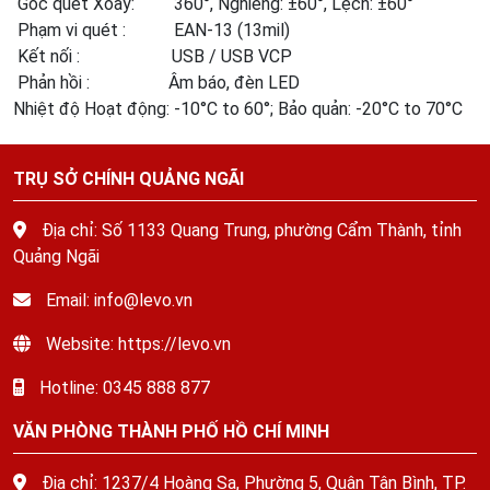
Góc quét Xoay: 360°, Nghiêng: ±60°, Lệch: ±60°
Phạm vi quét : EAN-13 (13mil)
Kết nối : USB / USB VCP
Phản hồi : Âm báo, đèn LED
Nhiệt độ Hoạt động: -10°С to 60°; Bảo quản: -20°С to 70°С
TRỤ SỞ CHÍNH QUẢNG NGÃI
Địa chỉ: Số 1133 Quang Trung, phường Cẩm Thành, tỉnh
Quảng Ngãi
Email: info@levo.vn
Website: https://levo.vn
Hotline: 0345 888 877
VĂN PHÒNG THÀNH PHỐ HỒ CHÍ MINH
Địa chỉ: 1237/4 Hoàng Sa, Phường 5, Quận Tân Bình, TP.