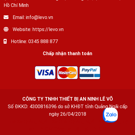
Hồ Chí Minh
Email: info@levo.vn
Website: https://levo.vn
Hotline: 0345 888 877
Chấp nhận thanh toán
CÔNG TY TNHH THIẾT BỊ AN NINH LÊ VÕ
Số ĐKKD: 4300816396 do sở KHĐT tỉnh Quảng Ngãi cấp
ngày 26/04/2018
Thuê Xe Quảng Ngãi
-
Xe Ghép Quảng Ngãi
-
Văn phòng luật
sư TPHCM
Công ty Luật tại TPHCM