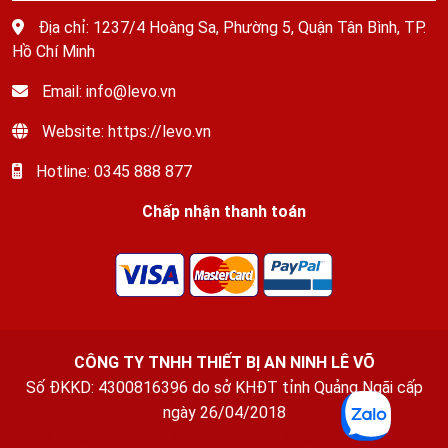
Địa chỉ: 1237/4 Hoàng Sa, Phường 5, Quận Tân Bình, TP.
Hồ Chí Minh
Email: info@levo.vn
Website: https://levo.vn
Hotline: 0345 888 877
Chấp nhận thanh toán
CÔNG TY TNHH THIẾT BỊ AN NINH LÊ VÕ
Số ĐKKD: 4300816396 do sở KHĐT tỉnh Quảng Ngãi cấp
ngày 26/04/2018
Thuê Xe Quảng Ngãi
-
Xe Ghép Quảng Ngãi
-
Văn phòng luật