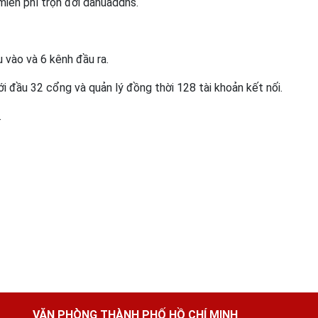
miễn phí trọn đời dahuaddns.
 vào và 6 kênh đầu ra.
i đầu 32 cổng và quản lý đồng thời 128 tài khoản kết nối.
.
VĂN PHÒNG THÀNH PHỐ HỒ CHÍ MINH