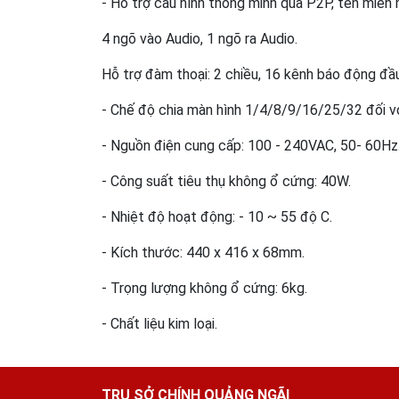
- Hỗ trợ cấu hình thông minh qua P2P, tên miền 
4 ngõ vào Audio, 1 ngõ ra Audio.
Hỗ trợ đàm thoại: 2 chiều, 16 kênh báo động đầu
- Chế độ chia màn hình 1/4/8/9/16/25/32 đối vớ
- Nguồn điện cung cấp: 100 - 240VAC, 50- 60Hz
- Công suất tiêu thụ không ổ cứng: 40W.
- Nhiệt độ hoạt động: - 10 ~ 55 độ C.
- Kích thước: 440 x 416 x 68mm.
- Trọng lượng không ổ cứng: 6kg.
- Chất liệu kim loại.
TRỤ SỞ CHÍNH QUẢNG NGÃI