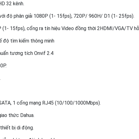
HD 32 kênh.
u với độ phân giải 1080P (1- 15fps), 720P/ 960H/ D1 (1- 25fps).
P (1- 15fps), cổng ra tín hiệu Video đồng thời 2HDMI/VGA/TV hỗ
hế độ tìm kiếm thông minh
huẩn tương tích Onvif 2.4
0P.
.
 eSATA, 1 cổng mạng RJ45 (10/100/1000Mbps).
 giao thức Dahua.
thiết bị di động.