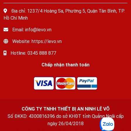
Địa chỉ: 1237/4 Hoàng Sa, Phường 5, Quận Tân Bình, TP.
Hồ Chí Minh
Email: info@levo.vn
Website: https://levo.vn
Hotline: 0345 888 877
Chấp nhận thanh toán
CÔNG TY TNHH THIẾT BỊ AN NINH LÊ VÕ
Số ĐKKD: 4300816396 do sở KHĐT tỉnh Quảng Ngãi cấp
ngày 26/04/2018
Thuê Xe Quảng Ngãi
-
Xe Ghép Quảng Ngãi
-
Văn phòng luật