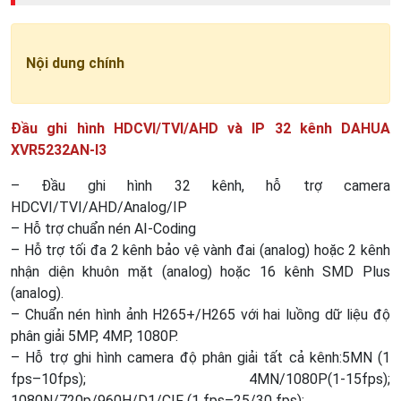
Nội dung chính
Đầu ghi hình HDCVI/TVI/AHD và IP 32 kênh DAHUA
XVR5232AN-I3
– Đầu ghi hình 32 kênh, hỗ trợ camera
HDCVI/TVI/AHD/Analog/IP
– Hỗ trợ chuẩn nén AI-Coding
– Hỗ trợ tối đa 2 kênh bảo vệ vành đai (analog) hoặc 2 kênh
nhận diện khuôn mặt (analog) hoặc 16 kênh SMD Plus
(analog).
– Chuẩn nén hình ảnh H265+/H265 với hai luồng dữ liệu độ
phân giải 5MP, 4MP, 1080P.
– Hỗ trợ ghi hình camera độ phân giải tất cả kênh:5MN (1
fps–10fps); 4MN/1080P(1-15fps);
1080N/720p/960H/D1/CIF (1 fps–25/30 fps);