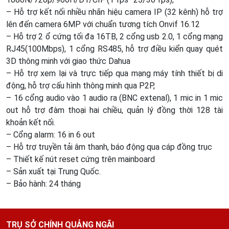
– Hỗ trợ kết nối nhiều nhãn hiệu camera IP (32 kênh) hỗ trợ
lên đến camera 6MP với chuẩn tương tích Onvif 16.12
– Hỗ trợ 2 ổ cứng tối đa 16TB, 2 cổng usb 2.0, 1 cổng mạng
RJ45(100Mbps), 1 cổng RS485, hỗ trợ điều kiển quay quét
3D thông minh với giao thức Dahua
– Hỗ trợ xem lại và trực tiếp qua mạng máy tính thiết bị di
động, hỗ trợ cấu hình thông minh qua P2P,
– 16 cổng audio vào 1 audio ra (BNC extenal), 1 mic in 1 mic
out hỗ trợ đàm thoại hai chiều, quản lý đồng thời 128 tài
khoản kết nối.
– Cổng alarm: 16 in 6 out
– Hỗ trợ truyền tải âm thanh, báo động qua cáp đồng trục
– Thiết kế nút reset cứng trên mainboard
– Sản xuất tại Trung Quốc.
– Bảo hành: 24 tháng
TRỤ SỞ CHÍNH QUẢNG NGÃI