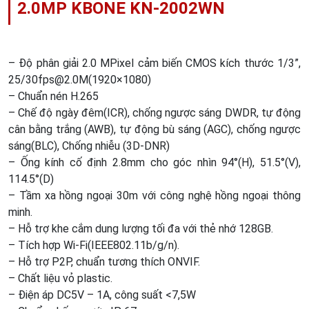
2.0MP KBONE KN-2002WN
– Độ phân giải 2.0 MPixel cảm biến CMOS kích thước 1/3”,
25/30fps@2.0M(1920×1080)
– Chuẩn nén H.265
– Chế độ ngày đêm(ICR), chống ngược sáng DWDR, tự động
cân bằng trắng (AWB), tự động bù sáng (AGC), chống ngược
sáng(BLC), Chống nhiễu (3D-DNR)
– Ống kính cố định 2.8mm cho góc nhìn 94°(H), 51.5°(V),
114.5°(D)
– Tầm xa hồng ngoại 30m với công nghệ hồng ngoại thông
minh.
– Hỗ trợ khe cắm dung lượng tối đa với thẻ nhớ 128GB.
– Tích hợp Wi-Fi(IEEE802.11b/g/n).
– Hỗ trợ P2P, chuẩn tương thích ONVIF.
– Chất liệu vỏ plastic.
– Điện áp DC5V – 1A, công suất <7,5W