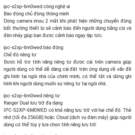
ipc-s2xp-6m0wed công nghệ ai
Báo động chủ động thông minh
Dòng camera imou 2 mắt khi phát hiện những chuyển động
bất thường thiết bị sẽ cảnh báo đến người dùng bằng còi và
đèn nháy giúp bạn được cảnh báo ngay lập tức.
ipc-s2xp-6m0wed báo động
Chế độ riêng tư
Được hỗ trợ tính năng riêng tư được cài trên camera giúp
người dùng có thể dễ dàng cài đặt trên ứng dụng về vấn đề
ghi hình tại ngôi nhà của chính mình, có thể tắt và dừng ghi
hình khi người dùng muốn sự riêng tư tại ngôi nhà.
ipc-s2xp-6m0wed riêng tư
Ranger Dual lưu trữ đa dạng
IPC-S2XP-6M0WED có khả năng lưu trữ với hai chế độ: Thẻ
nhớ (tối đa 256GB) hoặc Cloud (dịch vụ đám mây) giúp người
dùng có thể tùy ý lựa chọn tính năng lưu trữ.