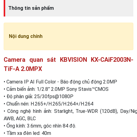
Thông tin sản phẩm
Nội dung chính
Camera quan sát KBVISION KX-CAiF2003N-
TiF-A
2.0MPX
• Camera IP AI Full Color - Báo động chủ động 2.0MP
• Cảm biến ảnh: 1/2.8” 2.0MP Sony Stavis™CMOS
• Độ phân giải: 25/30fps@1080P
• Chuẩn nén: H.265+/H.265/H.264+/H.264
• Công nghệ hình ảnh: Starlight, True-WDR (120dB), Day/Ni
AWB, AGC, BLC
• Ống kính: 3.6mm, góc nhìn 84 độ.
• Tầm xa đèn led: 40m