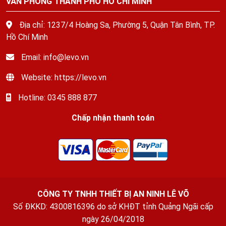
VĂN PHÒNG THÀNH PHỐ HỒ CHÍ MINH
Địa chỉ: 1237/4 Hoàng Sa, Phường 5, Quận Tân Bình, TP.
Hồ Chí Minh
Email: info@levo.vn
Website: https://levo.vn
Hotline: 0345 888 877
Chấp nhận thanh toán
CÔNG TY TNHH THIẾT BỊ AN NINH LÊ VÕ
Số ĐKKD: 4300816396 do sở KHĐT tỉnh Quảng Ngãi cấp
ngày 26/04/2018