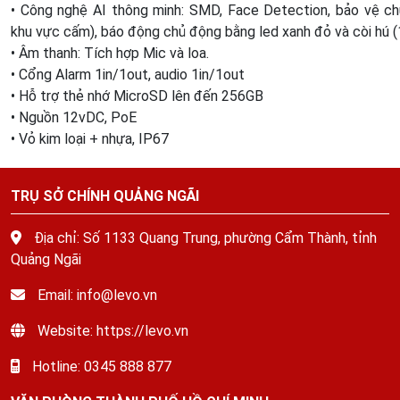
• Công nghệ AI thông minh: SMD, Face Detection, bảo vệ chu
khu vực cấm), báo động chủ động bằng led xanh đỏ và còi hú 
• Âm thanh: Tích hợp Mic và loa.
• Cổng Alarm 1in/1out, audio 1in/1out
• Hỗ trợ thẻ nhớ MicroSD lên đến 256GB
• Nguồn 12vDC, PoE
• Vỏ kim loại + nhựa, IP67
TRỤ SỞ CHÍNH QUẢNG NGÃI
Địa chỉ: Số 1133 Quang Trung, phường Cẩm Thành, tỉnh
Quảng Ngãi
Email: info@levo.vn
Website: https://levo.vn
Hotline: 0345 888 877