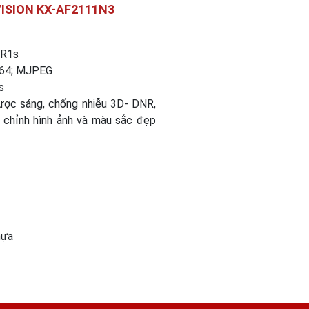
BVISION KX-AF2111N3
NR1s
.264; MJPEG
s
gược sáng, chống nhiễu 3D- DNR,
 chỉnh hình ảnh và màu sắc đẹp
hựa