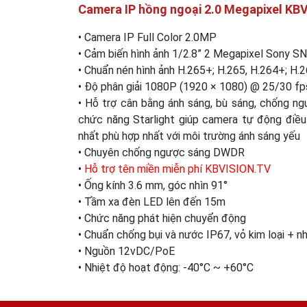
Camera IP hồng ngoại 2.0 Megapixel K
• Camera IP Full Color 2.0MP
• Cảm biến hình ảnh 1/2.8” 2 Megapixel Sony S
• Chuẩn nén hình ảnh H.265+; H.265, H.264+; H
• Độ phân giải 1080P (1920 × 1080) @ 25/30 fp
• Hỗ trợ cân bằng ánh sáng, bù sáng, chống n
chức năng Starlight giúp camera tự động điều
nhất phù hợp nhất với môi trường ánh sáng yếu
• Chuyên chống ngược sáng DWDR
•
Hỗ trợ tên miền miễn phí KBVISION.TV
• Ống kính 3.6 mm, góc nhìn 91°
• Tầm xa đèn LED lên đến 15m
• Chức năng phát hiện chuyển động
• Chuẩn chống bụi và nước IP67, vỏ kim loại + n
• Nguồn 12vDC/PoE
• Nhiệt độ hoạt động: -40°C ~ +60°C