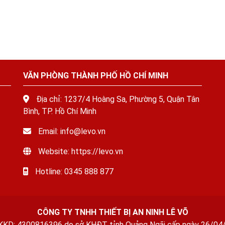
VĂN PHÒNG THÀNH PHỐ HỒ CHÍ MINH
Địa chỉ: 1237/4 Hoàng Sa, Phường 5, Quận Tân
Bình, TP. Hồ Chí Minh
Email: info@levo.vn
Website: https://levo.vn
Hotline: 0345 888 877
CÔNG TY TNHH THIẾT BỊ AN NINH LÊ VÕ
KKD: 4300816396 do sở KHĐT tỉnh Quảng Ngãi cấp ngày 26/04