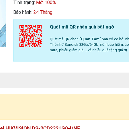
Tình trạng:
Mới 100%
Bảo hành:
24 Tháng
Quét mã QR nhận quà bất ngờ
Quét mã QR chọn
"Quan Tâm"
bạn có cơ hội nh
Thẻ nhớ Sandisk 32Gb/64Gb, nón bảo hiểm, á
mưa, phiếu giảm giá.... và nhiều quà tặng giá trị
xel HIKVISION DS-2CD2321G0-I/NF