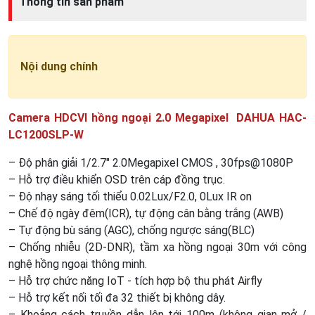
Thông tin sản phẩm
Nội dung chính
Camera HDCVI hồng ngoại 2.0 Megapixel DAHUA HAC-
LC1200SLP-W
– Độ phân giải 1/2.7" 2.0Megapixel CMOS , 30fps@1080P
– Hỗ trợ điều khiển OSD trên cáp đồng trục.
– Độ nhạy sáng tối thiểu 0.02Lux/F2.0, 0Lux IR on
– Chế độ ngày đêm(ICR), tự động cân bằng trắng (AWB)
– Tự động bù sáng (AGC), chống ngược sáng(BLC)
– Chống nhiễu (2D-DNR), tầm xa hồng ngoại 30m với công
nghệ hồng ngoại thông minh.
– Hỗ trợ chức năng IoT - tích hợp bộ thu phát Airfly
– Hỗ trợ kết nối tối đa 32 thiết bị không dây.
– Khoảng cách truyền dẫn lên tới 100m (không gian mở /