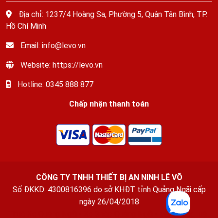
Địa chỉ: 1237/4 Hoàng Sa, Phường 5, Quận Tân Bình, TP.
Hồ Chí Minh
Email: info@levo.vn
Website: https://levo.vn
Hotline: 0345 888 877
Chấp nhận thanh toán
CÔNG TY TNHH THIẾT BỊ AN NINH LÊ VÕ
Số ĐKKD: 4300816396 do sở KHĐT tỉnh Quảng Ngãi cấp
ngày 26/04/2018
Thuê Xe Quảng Ngãi
-
Xe Ghép Quảng Ngãi
-
Văn phòng luật