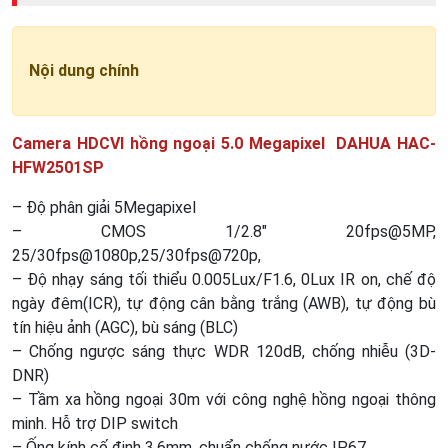
Nội dung chính
Camera HDCVI hồng ngoại 5.0 Megapixel DAHUA HAC-
HFW2501SP
– Độ phân giải 5Megapixel
– CMOS 1/2.8″ 20fps@5MP,
25/30fps@1080p,25/30fps@720p,
– Độ nhạy sáng tối thiểu 0.005Lux/F1.6, 0Lux IR on, chế độ
ngày đêm(ICR), tự động cân bằng trắng (AWB), tự động bù
tín hiệu ảnh (AGC), bù sáng (BLC)
– Chống ngược sáng thực WDR 120dB, chống nhiễu (3D-
DNR)
– Tầm xa hồng ngoại 30m với công nghệ hồng ngoại thông
minh. Hỗ trợ DIP switch
– Ống kính cố định 3.6mm, chuẩn chống nước IP67