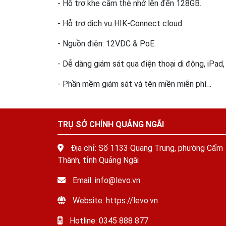
- Hỗ trợ khe cắm thẻ nhớ lên đến 128GB.
- Hỗ trợ dịch vụ HIK-Connect cloud.
- Nguồn điện: 12VDC & PoE.
- Dễ dàng giám sát qua điện thoại di động, iPad
- Phần mềm giám sát và tên miền miễn phí…
TRỤ SỞ CHÍNH QUẢNG NGÃI
Địa chỉ: Số 1133 Quang Trung, phường Cẩm
Thành, tỉnh Quảng Ngãi
Email: info@levo.vn
Website: https://levo.vn
Hotline: 0345 888 877