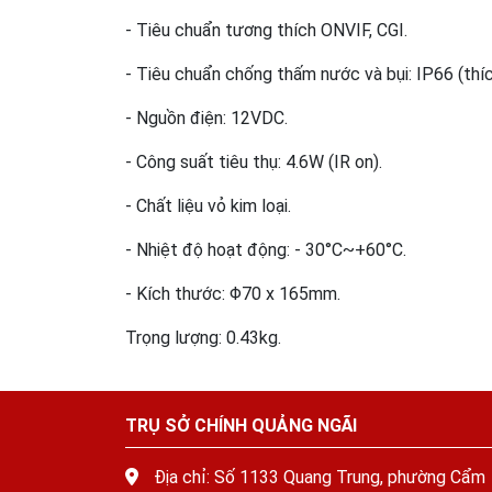
- Tiêu chuẩn tương thích ONVIF, CGI.
- Tiêu chuẩn chống thấm nước và bụi: IP66 (thíc
- Nguồn điện: 12VDC.
- Công suất tiêu thụ: 4.6W (IR on).
- Chất liệu vỏ kim loại.
- Nhiệt độ hoạt động: - 30°C~+60°C.
- Kích thước: Φ70 x 165mm.
Trọng lượng: 0.43kg.
TRỤ SỞ CHÍNH QUẢNG NGÃI
Địa chỉ: Số 1133 Quang Trung, phường Cẩm