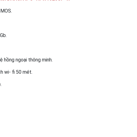
 CMOS.
 Gb.
ệ hồng ngoại thông minh.
h wi- fi 50 mét.
.