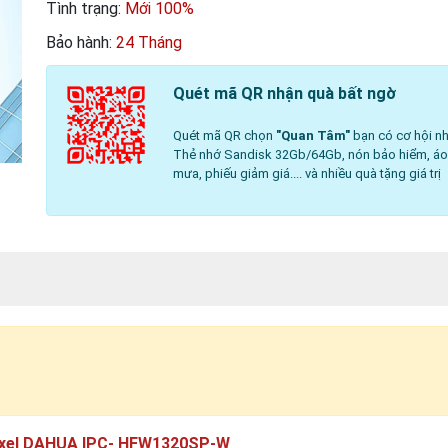
Tình trạng:
Mới 100%
Bảo hành:
24 Tháng
Quét mã QR nhận quà bất ngờ
Quét mã QR chọn
"Quan Tâm"
bạn có cơ hội nh
Thẻ nhớ Sandisk 32Gb/64Gb, nón bảo hiểm, á
mưa, phiếu giảm giá.... và nhiều quà tặng giá trị
pixel DAHUA IPC- HFW1320SP-W