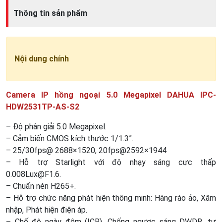
Thông tin sản phẩm
Nội dung chính
Camera IP hồng ngoại 5.0 Megapixel DAHUA IPC-
HDW2531TP-AS-S2
– Độ phân giải 5.0 Megapixel.
– Cảm biến CMOS kích thước 1/1.3”.
– 25/30fps@ 2688×1520, 20fps@2592×1944
– Hỗ trợ Starlight với độ nhạy sáng cực thấp
0.008Lux@F1.6.
– Chuẩn nén H265+.
– Hỗ trợ chức năng phát hiện thông minh: Hàng rào ảo, Xâm
nhập, Phát hiện điện áp.
– Chế độ ngày đêm (ICR), Chống ngược sáng DWDR, tự