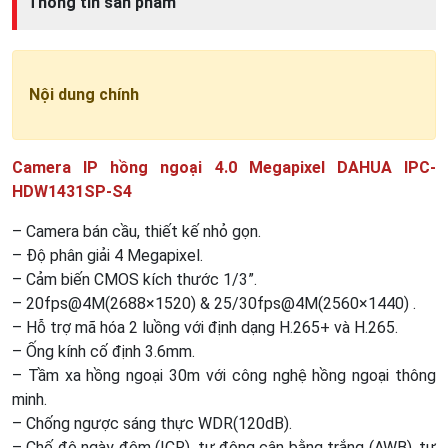
Thông tin sản phẩm
Nội dung chính
Camera IP hồng ngoại 4.0 Megapixel DAHUA IPC-
HDW1431SP-S4
– Camera bán cầu, thiết kế nhỏ gọn.
– Độ phân giải 4 Megapixel.
– Cảm biến CMOS kích thước 1/3”.
– 20fps@4M(2688×1520) & 25/30fps@4M(2560×1440) .
– Hỗ trợ mã hóa 2 luồng với định dạng H.265+ và H.265.
– Ống kính cố định 3.6mm.
– Tầm xa hồng ngoại 30m với công nghệ hồng ngoại thông
minh.
– Chống ngược sáng thực WDR(120dB).
– Chế độ ngày đêm (ICR), tự động cân bằng trắng (AWB), tự