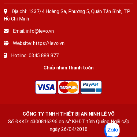
Địa chỉ: 1237/4 Hoàng Sa, Phường 5, Quận Tân Bình, TP.
Hồ Chí Minh
Email: info@levo.vn
Website: https://levo.vn
Hotline: 0345 888 877
Chấp nhận thanh toán
CÔNG TY TNHH THIẾT BỊ AN NINH LÊ VÕ
Số ĐKKD: 4300816396 do sở KHĐT tỉnh Quảng Ngãi cấp
ngày 26/04/2018
Thuê Xe Quảng Ngãi
-
Xe Ghép Quảng Ngãi
-
Văn phòng luật