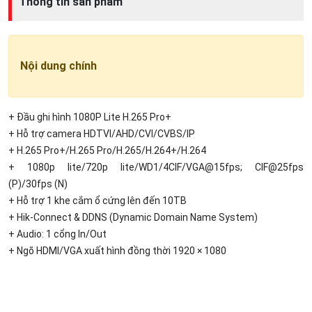
Thông tin sản phẩm
Nội dung chính
+ Đầu ghi hình 1080P Lite H.265 Pro+
+ Hỗ trợ camera HDTVI/AHD/CVI/CVBS/IP
+ H.265 Pro+/H.265 Pro/H.265/H.264+/H.264
+ 1080p lite/720p lite/WD1/4CIF/VGA@15fps; CIF@25fps
(P)/30fps (N)
+ Hỗ trợ 1 khe cắm ổ cứng lên đến 10TB
+ Hik-Connect & DDNS (Dynamic Domain Name System)
+ Audio: 1 cổng In/Out
+ Ngõ HDMI/VGA xuất hình đồng thời 1920 × 1080