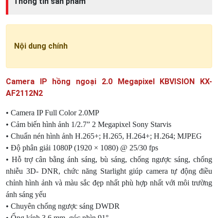
Thông tin sản phẩm
Nội dung chính
Camera IP hồng ngoại 2.0 Megapixel KBVISION KX-
AF2112N2
• Camera IP Full Color 2.0MP
• Cảm biến hình ảnh 1/2.7” 2 Megapixel Sony Starvis
• Chuẩn nén hình ảnh H.265+; H.265, H.264+; H.264; MJPEG
• Độ phân giải 1080P (1920 × 1080) @ 25/30 fps
• Hỗ trợ cân bằng ánh sáng, bù sáng, chống ngược sáng, chống
nhiễu 3D- DNR, chức năng Starlight giúp camera tự động điều
chỉnh hình ảnh và màu sắc đẹp nhất phù hợp nhất với môi trường
ánh sáng yếu
• Chuyên chống ngược sáng DWDR
• Ống kính 3.6 mm, góc nhìn 91°