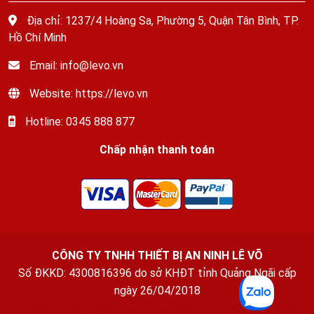
Địa chỉ: 1237/4 Hoàng Sa, Phường 5, Quận Tân Bình, TP.
Hồ Chí Minh
Email: info@levo.vn
Website: https://levo.vn
Hotline: 0345 888 877
Chấp nhận thanh toán
CÔNG TY TNHH THIẾT BỊ AN NINH LÊ VÕ
Số ĐKKD: 4300816396 do sở KHĐT tỉnh Quảng Ngãi cấp
ngày 26/04/2018
Thuê Xe Quảng Ngãi
-
Xe Ghép Quảng Ngãi
-
Văn phòng luật