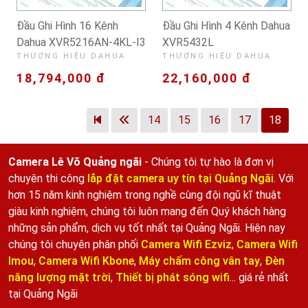
Đầu Ghi Hình 16 Kênh
Đầu Ghi Hình 4 Kênh Dahua
Dahua XVR5216AN-4KL-I3
XVR5432L
THƯƠNG HIỆU DAHUA
THƯƠNG HIỆU DAHUA
18,794,000 đ
22,160,000 đ
14
15
16
17
18
Camera Lê Võ Quảng ngãi
- Chúng tôi tự hào là đơn vị
chuyên thi công
lắp đặt camera uy tín tại Quảng Ngãi
. Với
hơn 15 năm kinh nghiệm trong nghề cùng đội ngũ kĩ thuật
giàu kinh nghiệm, chúng tôi luôn mang đến Quý khách hàng
những sản phẩm, dịch vụ tốt nhất tại Quảng Ngãi. Hiện nay
chúng tôi chuyên phân phối
Camera Wifi Ezviz
,
Camera Wifi
Imou
,
Camera Wifi Kbone
,
Máy chấm công vân tay
,
Đèn
năng lượng mặt trời
,
Thiết bị phát sóng wifi
... giá rẻ nhất
tại Quảng Ngãi