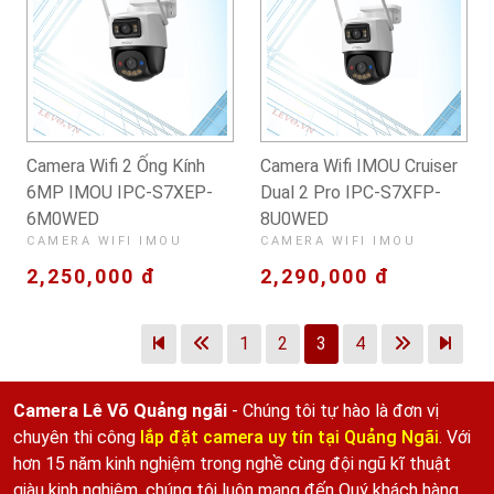
Camera Wifi 2 Ống Kính
Camera Wifi IMOU Cruiser
6MP IMOU IPC-S7XEP-
Dual 2 Pro IPC-S7XFP-
6M0WED
8U0WED
CAMERA WIFI IMOU
CAMERA WIFI IMOU
2,250,000 đ
2,290,000 đ
1
2
3
4
Camera Lê Võ Quảng ngãi
- Chúng tôi tự hào là đơn vị
chuyên thi công
lắp đặt camera uy tín tại Quảng Ngãi
. Với
hơn 15 năm kinh nghiệm trong nghề cùng đội ngũ kĩ thuật
giàu kinh nghiệm, chúng tôi luôn mang đến Quý khách hàng