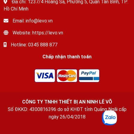
Địa chỉ: 1237/4 Hoàng Sa, Phường 5, Quận Tân Bình, TP.
Hồ Chí Minh
Email: info@levo.vn
Website: https://levo.vn
Hotline: 0345 888 877
Chấp nhận thanh toán
CÔNG TY TNHH THIẾT BỊ AN NINH LÊ VÕ
Số ĐKKD: 4300816396 do sở KHĐT tỉnh Quảng Ngãi cấp
ngày 26/04/2018
Thuê Xe Quảng Ngãi
-
Xe Ghép Quảng Ngãi
-
Văn phòng luật
sư TPHCM
Công ty Luật tại TPHCM